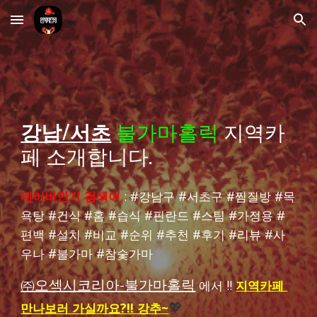
Skip to main content
Skip to navigation
강남/서초
불가마홀릭
지역카
페 소개합니다.
네이버인기 검색어
:
#
강남구 #서초구
#
찜질방
#목
욕탕 #건식 #홈 #습식 #핀란드 #스팀 #가정용 #
편백 #설치 #비교 #순위 #추천 #후기 #리뷰 #사
우나 #
불가마
#
참숯가마
㈜오섹시코리아-불가마홀릭
에서 !!
지역카페
만나보러 가실까요?!! 강추~
💖