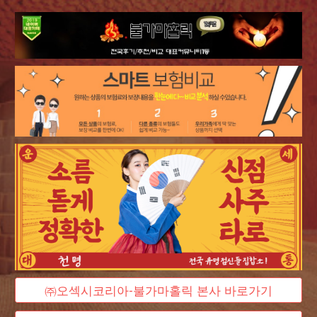
㈜오섹시코리아-불가마홀릭 본사 바로가기