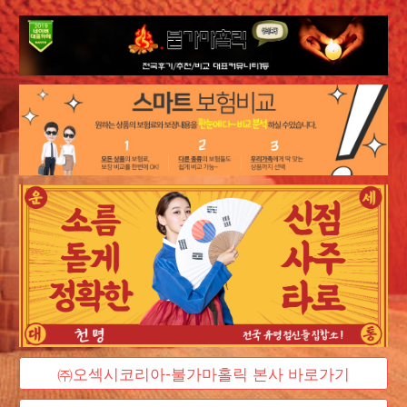
㈜오섹시코리아-불가마홀릭 본사 바로가기