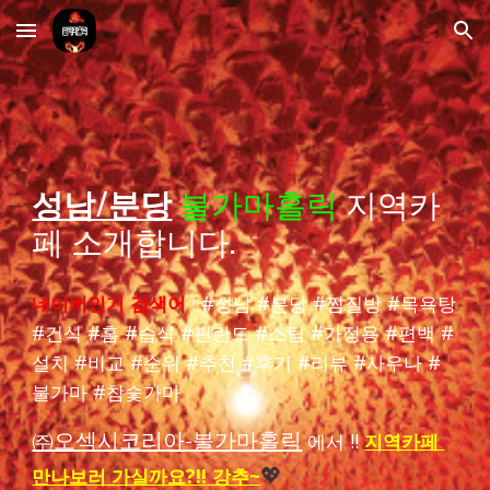
Skip to main content
Skip to navigation
성남/분당
불가마홀릭
지역카
페 소개합니다.
네이버인기 검색어
: #
성남
#
분당
#
찜질방
#목욕탕
#건식 #홈 #습식 #핀란드 #스팀 #가정용 #편백 #
설치 #비교 #순위 #추천 #후기 #리뷰 #사우나 #
불가마
#
참숯가마
㈜오섹시코리아-불가마홀릭
에서 !!
지역카페
만나보러 가실까요?!! 강추~
💖