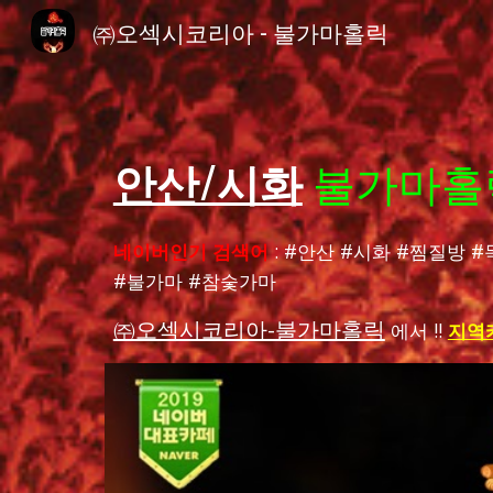
㈜오섹시코리아 - 불가마홀릭
Sk
안산/시화
불가마홀
네이버인기 검색어
: #
안산
#
시화
#
찜질방
#
#
불가마
#
참숯가마
㈜오섹시코리아-불가마홀릭
에서 !!
지역카