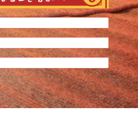
지역카페
찜질방