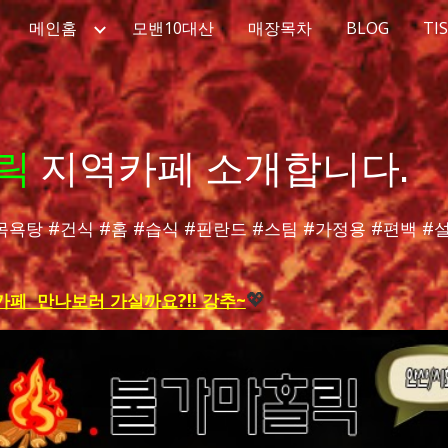
메인홈
모밴10대산
매장목차
BLOG
TI
ip to main content
Skip to navigat
릭
지역카페 소개합니다.
목욕탕 #건식 #홈 #습식 #핀란드 #스팀 #가정용 #편백 #
페 만나보러 가실까요?!! 강추~
💖